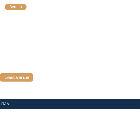
Beroep
Het ITAA, dat bent u. Onze strategische richting 2026-
2029 is uitgetekend — nu is het aan u om ze mee uit te
dragen. Dit is uw kans om uw stem...
Lees verder
ITAA
|
15 juli 2026