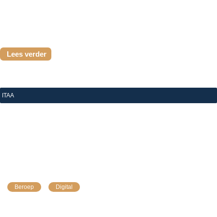
gerichte verbeteringen uw registerbeheer...
Lees verder
ITAA
|
7 juli 2026
België als Europese koploper: de lessen na zes 
maanden verplichte e-facturatie
Beroep
Digital
Op 16 en 17 juni bracht de Peppol Conference Europe
2026 in Brussel beleidsmakers, Peppol-autoriteiten,