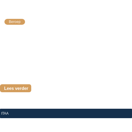
ITAA opnieuw vertegenwoordigd in de VABN
Beroep
De Vlaamse minister van Financiën heeft de mandaten
van de leden van de Vlaamse Adviescommissie voor
Boekhoudkundige Normen (VABN) hernieuwd voor een
nieuwe termijn van zes jaar. Ook het ITAA...
Lees verder
ITAA
|