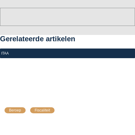
Gerelateerde artikelen
ITAA
|
5 augustus 2026
Btw-provisierekening: FOD Financiën bevestigt dat er 
geen boetes komen
Beroep
Fiscaliteit
De FOD Financiën erkent de storing achter de
onterechte betaalberichten en bevestigt dat dit incident
geen nalatigheidsinteresten of boetes oplevert. Uw