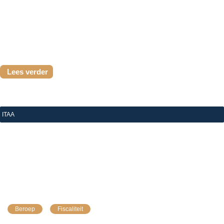
cliënt die tijdig betaalde, hoeft niets te doen. Dit...
Lees verder
ITAA
|
4 augustus 2026
Btw-provisierekening: betalingsberichten voor 
bedragen die al betaald zijn
Beroep
Fiscaliteit
HET ITAA STAAT U BIJ Uw cliënten krijgen een