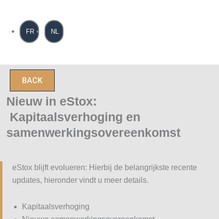
Spring
naar
de
FR
NL
inhoud
BACK
Nieuw in eStox:
Kapitaalsverhoging en
samenwerkingsovereenkomst
eStox blijft evolueren: Hierbij de belangrijkste recente
updates, hieronder vindt u meer details.
Kapitaalsverhoging