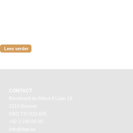
softwareleveranciers en experten uit heel Europa
samen rond de toekomst van interoperabele digitale
handel. België...
Lees verder
CONTACT
Boulevard du Albert II Laan 19
1210 Brussel
KBO 737.810.605
+32 2 240 00 00
info@itaa.be