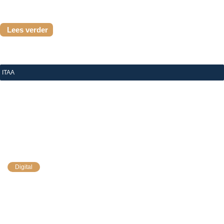
Lees verder
ITAA
|
8 juli 2026
eStox v1.37: eenvoudiger doorfactureren aan uw 
cliënten
Digital
eStox v1.37 is er. De blikvanger: een nieuwe export
waarmee u de kosten van uw eStox-verrichtingen in
enkele klikken doorrekent aan uw
klantvennootschappen. Daarnaast maken enkele