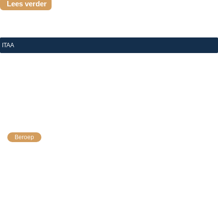
Lees verder
ITAA
|
10 juli 2026
Oproep tot kandidaatstelling: versterk mee de 
commissies van het ITAA
Beroep
Het ITAA, dat bent u. Met onze nieuwe strategische
koers krijgt een reeks commissies een sterkere en
zichtbaardere rol, en het is nu aan u, onze leden, om
die rol...