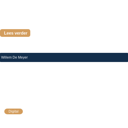
vastgesteld...
Lees verder
Willem De Meyer
|
18 december 2020
E – Audit: hoe benaderen?
Digital
De meeste beroepsbeoefenaar zullen al geconfronteerd
zijn geweest met een zogenaamde “e-audit”. Het is een