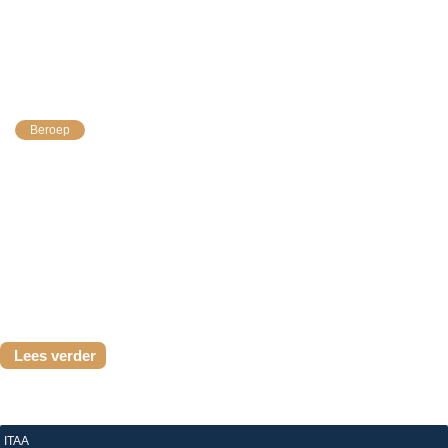
13 april 2026
DAC8 omgezet: het beroepsgeheim bevestigd
Beroep
De Belgische wet die DAC8 omzet, is inmiddels
gepubliceerd. Zij bevestigt uitdrukkelijk het behoud van
het beroepsgeheim voor belastingadviseurs en
accountants. Dit is een belangrijke stap voor ons beroep
en...
Lees verder
ITAA