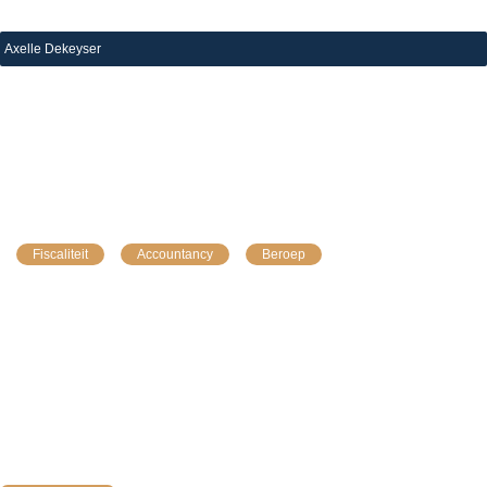
Axelle Dekeyser
|
28 augustus 2024
Dac 6: beperkingen op het beroepsgeheim van 
accountants en belastingadviseurs
Fiscaliteit
Accountancy
Beroep
Volgens een recente uitspraak van het Hof van Justitie
van de Europese Unie over een prejudiciële vraag,
zullen accountants en belastingadviseurs verplicht zijn
om andere tussenpersonen in kennis te stellen...