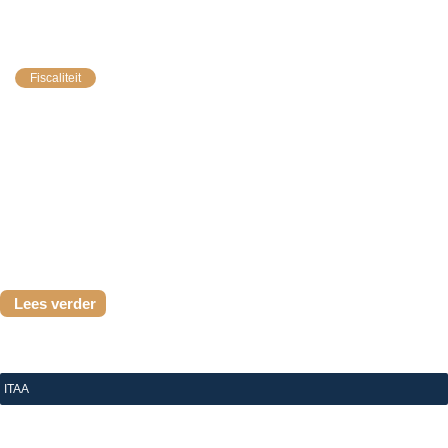
Vraag om inlichtingen van de fiscus: vier punten om uw 
beroepsgeheim te bewaken
Fiscaliteit
U krijgt een brief van de FOD Financiën die vraagt om
inlichtingen of stukken over een cliënt over te maken,
met een verwijzing naar mogelijke boetes. De eerste
neiging is...
Lees verder
ITAA
|