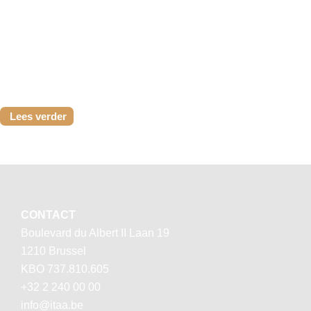
werkwijze waarbij de administratie ter voorbereiding van
de fiscale controle verzoekt om de back-up van...
Lees verder
CONTACT
Boulevard du Albert II Laan 19
1210 Brussel
KBO 737.810.605
+32 2 240 00 00
info@itaa.be