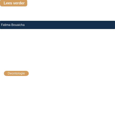
Lees verder
Fatima Bouaicha
|
12 mei 2023
ITAA dient in belang van zijn leden klacht in tegen 
belastingcontroleur
Deontologie
Tijdens een btw-controle van een cliënt heeft een ITAA-
beroepsbeoefenaar een beroep moeten doen op zijn
beroepsgeheim. De belastingcontroleur eiste namelijk
een kopie van zijn persoonlijke e-mailverkeer met de
cliënt in...